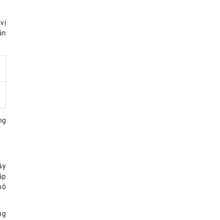
vị
ận
ng
ây
áp
hộ
ng