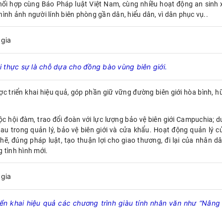
phối hợp cùng Báo Pháp luật Việt Nam, cùng nhiều hoạt động an sinh 
 hình ảnh người lính biên phòng gần dân, hiểu dân, vì dân phục vụ..
 thực sự là chỗ dựa cho đồng bào vùng biên giới.
ợc triển khai hiệu quả, góp phần giữ vững đường biên giới hòa bình, h
c hội đàm, trao đổi đoàn với lực lượng bảo vệ biên giới Campuchia; d
 nhau trong quản lý, bảo vệ biên giới và cửa khẩu. Hoạt động quản lý c
ẽ, đúng pháp luật, tạo thuận lợi cho giao thương, đi lại của nhân dâ
 tình hình mới.
iển khai hiệu quả các chương trình giàu tính nhân văn như “Nâng