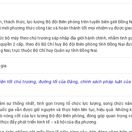
n, thách thức, lực lượng Bộ đội Biên phòng trên tuyến biên giới Đồng N
ổi mới phương thức công tác và hoàn thành tốt mọi nhiệm vụ được gia
hức bộ máy theo chủ trương sáp nhập địa giới hành chính, nhằm tinh g
 quyền 2 cấp, theo đó Bộ Chỉ huy Bộ đội Biên phòng tỉnh Đồng Nai đư
g Nai, trực thuộc Bộ Chỉ huy Quân sự tỉnh Đồng Nai.
ện tốt chủ trương, đường lối của Đảng, chính sách pháp luật của
ảm sự thống nhất, tinh gọn trong tổ chức lực lượng, song chức năn
quốc gia vẫn được giữ nguyên và thực hiện liên tục, hiệu quả. Những k
rò nòng cốt của lực lượng Bộ đội Biên phòng, đóng góp quan trọng v
à thúc đẩy phát triển kinh tế – xã hội của địa phương.