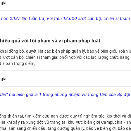
hơn 2.187 lần tuần tra, với trên 12.000 lượt cán bộ, chiến sĩ tham
 hiệu quả với tội phạm và vi phạm pháp luật
hai đồng bộ, quyết liệt các biện pháp quản lý, bảo vệ biên giới. Toàn l
0 lượt cán bộ, chiến sĩ tham gia; phối hợp với các lực lượng chức năng 
 địa bàn trọng điểm,
ân” nơi biên giới
là 1 trong những nhiệm vụ trọng tâm của Bộ đội
g thiên tai, tìm kiếm cứu nạn được duy trì nghiêm túc, kịp thời và đ
ệt khi xảy ra xung đột vũ trang tại khu vực biên giới Campuchia - Th
thái sẵn sàng chiến đấu, tăng cường quản lý, bảo vệ biên giới, bảo đ