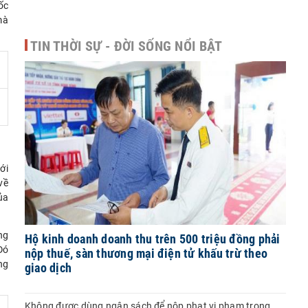
ốc
mà
TIN THỜI SỰ - ĐỜI SỐNG NỔI BẬT
ới
về
ủa
ng
Hộ kinh doanh doanh thu trên 500 triệu đồng phải
Đó
nộp thuế, sàn thương mại điện tử khấu trừ theo
ng
giao dịch
Không được dùng ngân sách để nộp phạt vi phạm trong