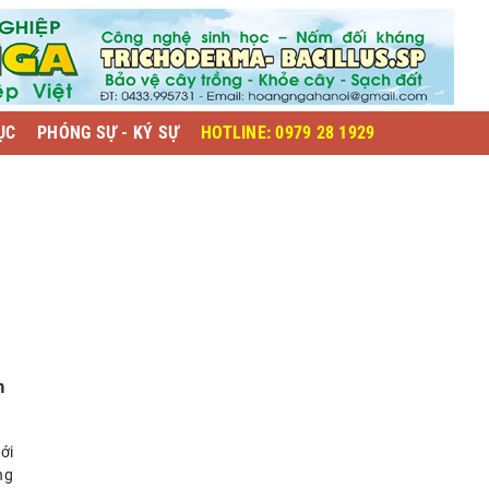
ỤC
PHÓNG SỰ - KÝ SỰ
HOTLINE: 0979 28 1929
h
ới
ng