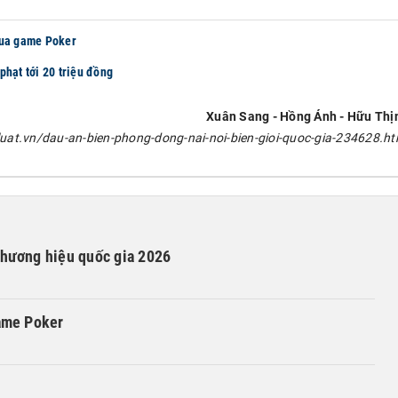
qua game Poker
phạt tới 20 triệu đồng
Xuân Sang - Hồng Ánh - Hữu Thị
uat.vn/dau-an-bien-phong-dong-nai-noi-bien-gioi-quoc-gia-234628.ht
Thương hiệu quốc gia 2026
game Poker