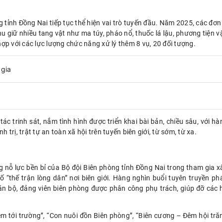
 tỉnh Đồng Nai tiếp tục thể hiện vai trò tuyến đầu. Năm 2025, các đơn 
thu giữ nhiều tang vật như ma túy, pháo nổ, thuốc lá lậu, phương tiện v
ợp với các lực lượng chức năng xử lý thêm 8 vụ, 20 đối tượng.
tác trinh sát, nắm tình hình được triển khai bài bản, chiều sâu, với hà
 trị, trật tự an toàn xã hội trên tuyến biên giới, từ sớm, từ xa.
 nỗ lực bền bỉ của Bộ đội Biên phòng tỉnh Đồng Nai trong tham gia x
ố “thế trận lòng dân” nơi biên giới. Hàng nghìn buổi tuyên truyền ph
án bộ, đảng viên biên phòng được phân công phụ trách, giúp đỡ các 
m tới trường”, “Con nuôi đồn Biên phòng”, “Biên cương – Đêm hội tră