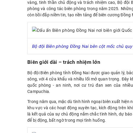
vàng, tinh thần chủ động và trách nhiệm cao, Bộ đội
phòng và công tác biên phòng trong năm 2025. Những
còn bồi đắp niềm tin, tạo nền tảng để biên cương Đồng 
Bộ
đội B
iên phòng Đồng
Nai bên cột mốc chủ quy
Biên giới dài – trách nhiệm lớn
Bộ đội Biên phòng tỉnh Đồng Nai được giao quản lý, bảo 
sông, với 4 cửa khẩu và nhiều lối mở quan trọng. Đây k
quốc phòng - an ninh, nơi cư trú đan xen của nhiều 
Campuchia.
Trong năm qua, mặc dù tình hình ngoại biên xuất hiện n
khu vực và các hoạt động xuyên tạc, kích động trên kh
là kết quả của sự chủ động nắm chắc tình hình, dự báo 
để bị động, bất ngờ trong mọi tình huống.