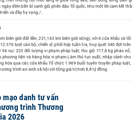
g, trên những cột mốc lặng lẽ giữa rừng sâu, bên dòng sông biên gi
 ngày đêm bền bỉ canh giữ phên dậu Tổ quốc, như một lời cam kết th
riển và đầy hy vọng./.
5
 biên giới đất liền; 231,163 km biên giới sông), với 4 cửa khẩu và lối
2.376 lượt cán bộ, chiến sĩ; phối hợp tuần tra, truy quét 340 đợt trên
lý 54 vụ/ 223 đối tượng vi phạm pháp luật; thu giữ 717,8 kg pháo nổ,
ều phương tiện và hàng hóa vi phạm.Làm thủ tục xuất, nhập cảnh cho
àng hóa qua các cửa khẩu.Tổ chức 1.969 buổi tuyên truyền pháp luật,
ương trình an sinh xã hội với tổng giá trị hơn 8,8 tỷ đồng.
 mạo danh tư vấn
hương trình Thương
ia 2026