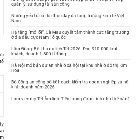
quản lý, sử dụng tài sản công
Những yếu tố cốt lõi thúc đẩy đà tăng trưởng kinh tế Việt
Nam
Hạ tầng “mở lối”, Cà Mau quyết tâm thành cực tăng trưởng
ở địa đầu cực Nam Tổ quốc
Lâm Đồng: Bội thu du lịch Tết 2026: Đón 910.000 lượt
khách, doanh 1.800 tỉ đồng
ực
tổ
Hà Nội mở bán dự án nhà ở xã hội tại khu nhà ở đô thị Kim
Hoa
Bộ Công an công bố kế hoạch kiểm tra doanh nghiệp và hộ
kinh doanh năm 2026
Làm việc dịp Tết Âm lịch: Tiền lương được tính như thế nào?
ầy
ái
ảm