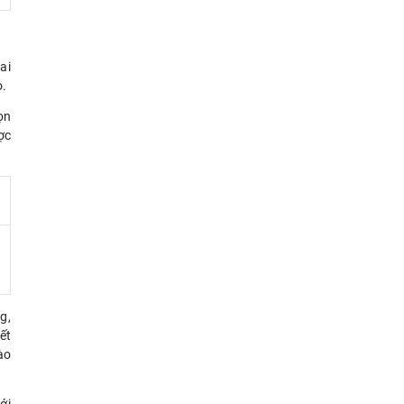
ai
o.
ọn
ợc
g,
ết
ào