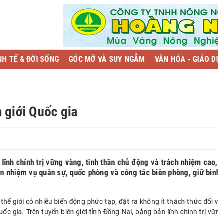
NH TẾ & ĐỜI SỐNG
GÓC MỞ VÀ SUY NGẪM
VĂN HÓA - GIÁO D
 giới Quốc gia
 lĩnh chính trị vững vàng, tinh thần chủ động và trách nhiệm cao,
n nhiệm vụ quân sự, quốc phòng và công tác biên phòng, giữ bìn
thế giới có nhiều biến động phức tạp, đặt ra không ít thách thức đối v
uốc gia. Trên tuyến biên giới tỉnh Đồng Nai, bằng bản lĩnh chính trị vữ