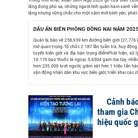
Trong thời khắc Xuân Bính Ngọ 2026 gõ cửa biên cươn
lắng đọng phù sa, những người lính quân hàm xanh vẫn
lặng nhưng vững chắc cho một năm mới bình yên, phát t
DẤU ẤN BIÊN PHÒNG ĐỒNG NAI NĂM 202
Quản lý, bảo vệ 258,939 km đường biên giới (27,776 km
mở quan trọng.Tổ chức 2.187 lần tuần tra, huy động 1
tuyến biên giới và địa bàn trọng điểmPhát hiện, xử 
10.170 bao thuốc lá ngoại, 0,6504 gam ma túy, nhi
hơn 235.000 lượt người; giám sát hơn 1 triệu tấn h
vận động nhân dân khu vực biên giới; triển khai các ch
Cảnh báo
tham gia C
hiệu quốc g