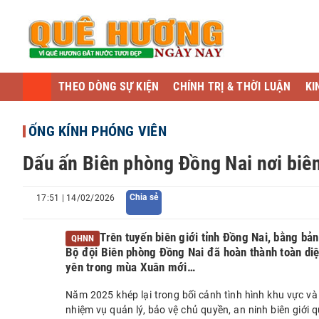
THEO DÒNG SỰ KIỆN
CHÍNH TRỊ & THỜI LUẬN
KI
ỐNG KÍNH PHÓNG VIÊN
Dấu ấn Biên phòng Đồng Nai nơi biên
Chia sẻ
17:51 | 14/02/2026
Trên tuyến biên giới tỉnh Đồng Nai, bằng bản
QHNN
Bộ đội Biên phòng Đồng Nai đã hoàn thành toàn diệ
yên trong mùa Xuân mới…
Năm 2025 khép lại trong bối cảnh tình hình khu vực và 
nhiệm vụ quản lý, bảo vệ chủ quyền, an ninh biên giới q