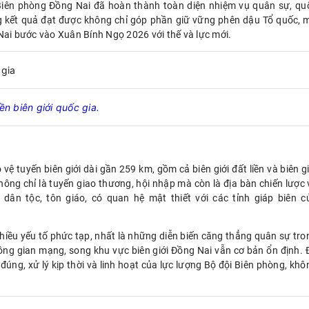
 Biên phòng Đồng Nai đã hoàn thành toàn diện nhiệm vụ quân sự, qu
 kết quả đạt được không chỉ góp phần giữ vững phên dậu Tổ quốc, 
Nai bước vào Xuân Bính Ngọ 2026 với thế và lực mới.
ền
biên giới quốc gia.
vệ tuyến biên giới dài gần 259 km, gồm cả biên giới đất liền và biên gi
hông chỉ là tuyến giao thương, hội nhập mà còn là địa bàn chiến lược 
dân tộc, tôn giáo, có quan hệ mật thiết với các tỉnh giáp biên c
hiều yếu tố phức tạp, nhất là những diễn biến căng thẳng quân sự tro
ông gian mạng, song khu vực biên giới Đồng Nai vẫn cơ bản ổn định. 
đúng, xử lý kịp thời và linh hoạt của lực lượng Bộ đội Biên phòng, khô