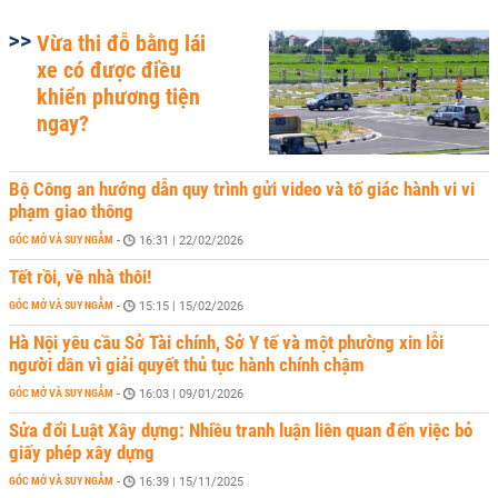
Vừa thi đỗ bằng lái
xe có được điều
khiển phương tiện
ngay?
Bộ Công an hướng dẫn quy trình gửi video và tố giác hành vi vi
phạm giao thông
GÓC MỞ VÀ SUY NGẪM
-
16:31 | 22/02/2026
Tết rồi, về nhà thôi!
GÓC MỞ VÀ SUY NGẪM
-
15:15 | 15/02/2026
Hà Nội yêu cầu Sở Tài chính, Sở Y tế và một phường xin lỗi
người dân vì giải quyết thủ tục hành chính chậm
GÓC MỞ VÀ SUY NGẪM
-
16:03 | 09/01/2026
Sửa đổi Luật Xây dựng: Nhiều tranh luận liên quan đến việc bỏ
giấy phép xây dựng
GÓC MỞ VÀ SUY NGẪM
-
16:39 | 15/11/2025