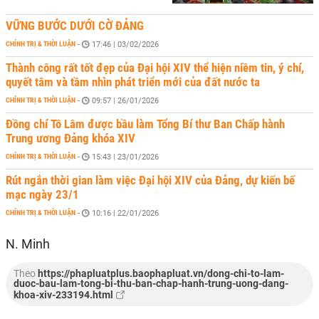
VỮNG BƯỚC DƯỚI CỜ ĐẢNG
CHÍNH TRỊ & THỜI LUẬN
-
17:46 | 03/02/2026
Thành công rất tốt đẹp của Đại hội XIV thể hiện niềm tin, ý chí,
quyết tâm và tầm nhìn phát triển mới của đất nước ta
CHÍNH TRỊ & THỜI LUẬN
-
09:57 | 26/01/2026
Đồng chí Tô Lâm được bầu làm Tổng Bí thư Ban Chấp hành
Trung ương Đảng khóa XIV
CHÍNH TRỊ & THỜI LUẬN
-
15:43 | 23/01/2026
Rút ngắn thời gian làm việc Đại hội XIV của Đảng, dự kiến bế
mạc ngày 23/1
CHÍNH TRỊ & THỜI LUẬN
-
10:16 | 22/01/2026
N. Minh
Theo
https://phapluatplus.baophapluat.vn/dong-chi-to-lam-
duoc-bau-lam-tong-bi-thu-ban-chap-hanh-trung-uong-dang-
khoa-xiv-233194.html