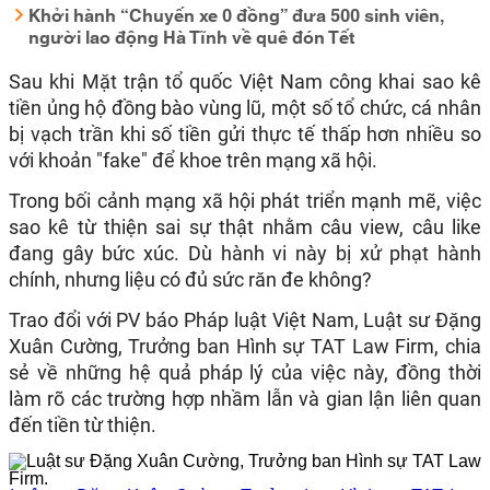
Khởi hành “Chuyến xe 0 đồng” đưa 500 sinh viên,
người lao động Hà Tĩnh về quê đón Tết
Sau khi Mặt trận tổ quốc Việt Nam công khai sao kê
tiền ủng hộ đồng bào vùng lũ, một số tổ chức, cá nhân
bị vạch trần khi số tiền gửi thực tế thấp hơn nhiều so
với khoản "fake" để khoe trên mạng xã hội.
Trong bối cảnh mạng xã hội phát triển mạnh mẽ, việc
sao kê từ thiện sai sự thật nhằm câu view, câu like
đang gây bức xúc. Dù hành vi này bị xử phạt hành
chính, nhưng liệu có đủ sức răn đe không?
Trao đổi với PV báo Pháp luật Việt Nam, Luật sư Đặng
Xuân Cường, Trưởng ban Hình sự TAT Law Firm, chia
sẻ về những hệ quả pháp lý của việc này, đồng thời
làm rõ các trường hợp nhầm lẫn và gian lận liên quan
đến tiền từ thiện.