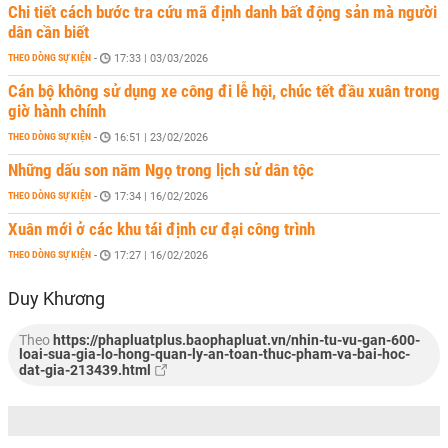
Chi tiết cách bước tra cứu mã định danh bất động sản mà người
dân cần biết
THEO DÒNG SỰ KIỆN
-
17:33 | 03/03/2026
Cán bộ không sử dụng xe công đi lễ hội, chúc tết đầu xuân trong
giờ hành chính
THEO DÒNG SỰ KIỆN
-
16:51 | 23/02/2026
Những dấu son năm Ngọ trong lịch sử dân tộc
THEO DÒNG SỰ KIỆN
-
17:34 | 16/02/2026
Xuân mới ở các khu tái định cư đại công trình
THEO DÒNG SỰ KIỆN
-
17:27 | 16/02/2026
Duy Khương
Theo
https://phapluatplus.baophapluat.vn/nhin-tu-vu-gan-600-
loai-sua-gia-lo-hong-quan-ly-an-toan-thuc-pham-va-bai-hoc-
dat-gia-213439.html