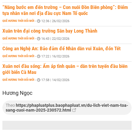
“Nâng bước em đến trường – Con nuôi Đồn Biên phòng”: Điểm
tựa nhân văn nơi địa đầu cực Nam Tổ quốc
QUÊ HƯƠNG THỜI ĐỔI MỚI
-
12:36 | 26/02/2026
Xuân trên đại công trường Sân bay Long Thành
QUÊ HƯƠNG THỜI ĐỔI MỚI
-
16:43 | 22/02/2026
Công an Nghệ An: Bảo đảm để Nhân dân vui Xuân, đón Tết
QUÊ HƯƠNG THỜI ĐỔI MỚI
-
17:22 | 16/02/2026
Xuân nơi đầu sóng: Ấm áp tình quân – dân trên tuyến đầu biên
giới biển Cà Mau
QUÊ HƯƠNG THỜI ĐỔI MỚI
-
17:58 | 14/02/2026
Hương Ngọc
Theo
https://phapluatplus.baophapluat.vn/du-lich-viet-nam-toa-
sang-cuoi-nam-2025-230572.html